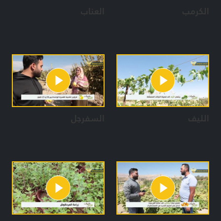
الكرمب
العناب
الليف
السفرجل