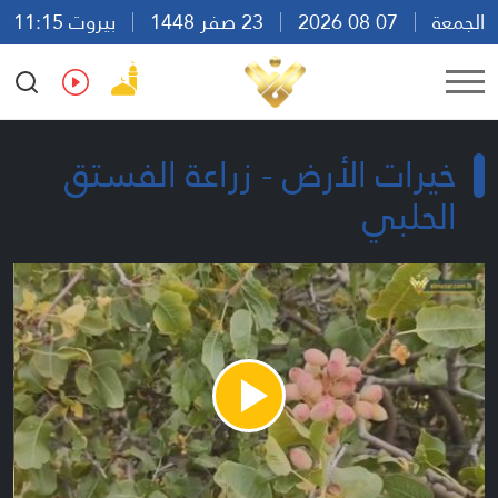
الجمعة
07 08 2026
23 صفر 1448
بيروت 11:15
Ar
En
Fr
Es
خيرات الأرض - زراعة الفستق
الحلبي
Play
Video