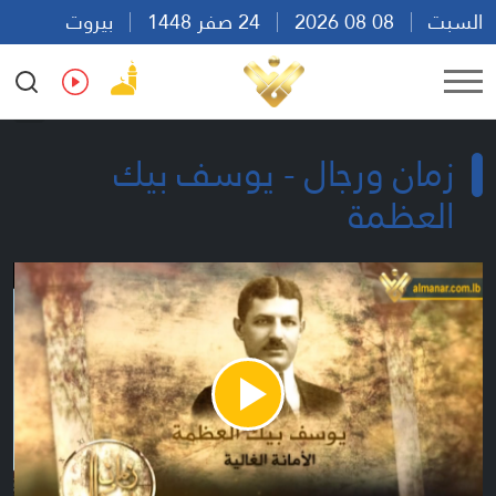
السبت
08 08 2026
24 صفر 1448
بيروت
00:11
Ar
En
Fr
Es
زمان ورجال - يوسف بيك
العظمة
Play
Video