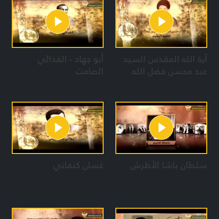
آية الله المقدس السيد
أبو جهاد - الفدائي
عبد محسن فضل الله
الصامت
سلطان باشا الأطرش
غسان كنفاني