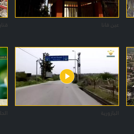
عين قانا
قنار
البازورية
الحلق