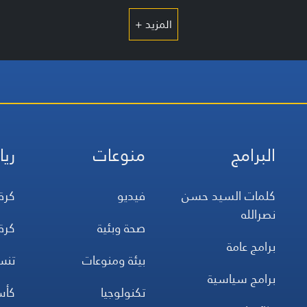
المزيد +
البرامج
منوعات
ريا
كلمات السيد حسن
فيديو
كرة
نصرالله
صحة وبئية
كرة
برامج عامة
بيئة ومنوعات
تن
برامج سياسية
تكنولوجيا
كأس