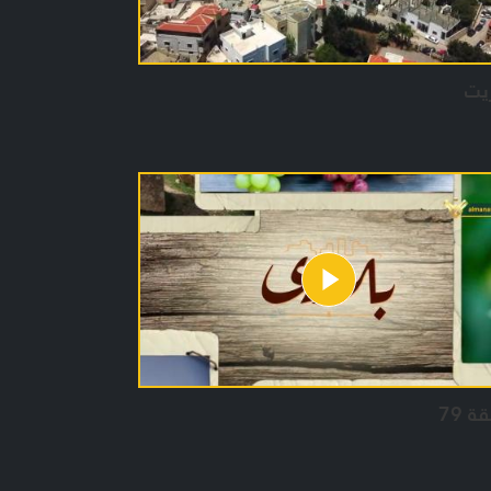
يت
ة 79