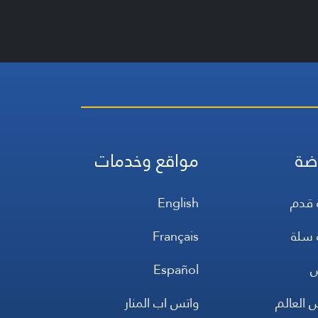
ضة
مواقع وخدمات
 قدم
English
 سلة
Français
س
Español
 العالم
واتس اب المنار