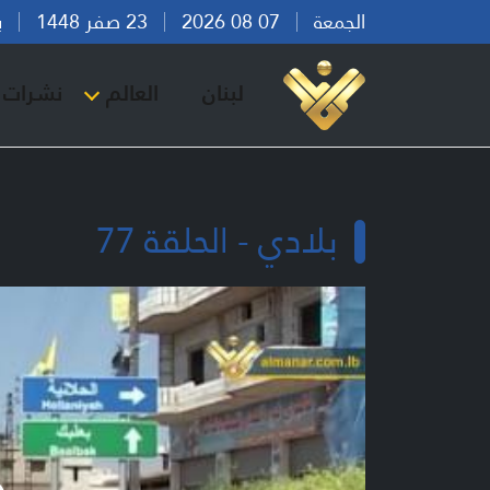
الجمعة
07 08 2026
23 صفر 1448
بيرو
لبنان
العالم
نشرات ا
بلادي - الحلقة 77