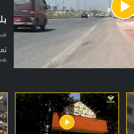
Pla
بل
Vide
تاريخ ا
تعر
بلاد