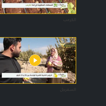
الكرمب
السفرجل