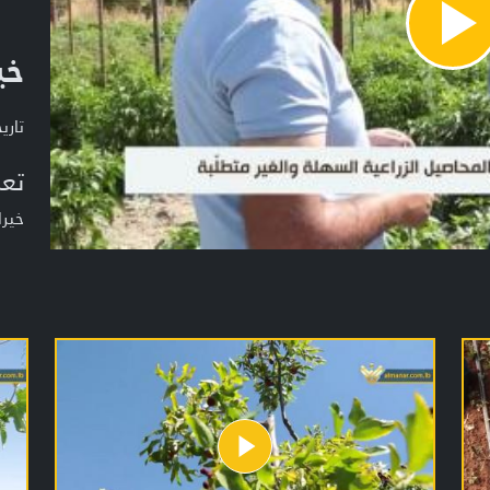
Pla
خي
Vide
تاريخ ا
تعر
خيرا