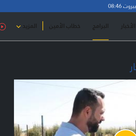
وت 08:46
لأخبار
البرامج
خطاب الأمين
المزيد
ر