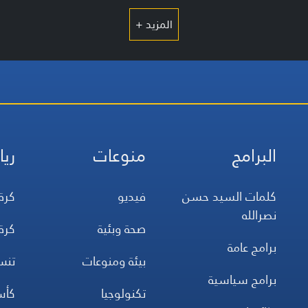
المزيد +
البرامج
منوعات
ريا
كلمات السيد حسن
فيديو
كرة
نصرالله
صحة وبئية
كرة
برامج عامة
بيئة ومنوعات
تن
برامج سياسية
تكنولوجيا
كأس