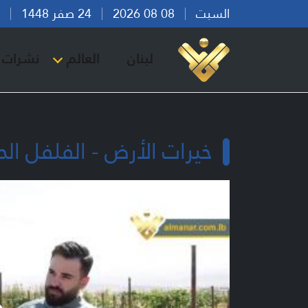
السبت
08 08 2026
24 صفر 1448
بير
لبنان
العالم
نشرات ا
خيرات الأرض - الفلفل الحا