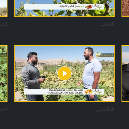
العناب
اللي
اليقطين
الم