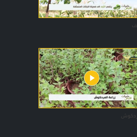
ف
ردكوش