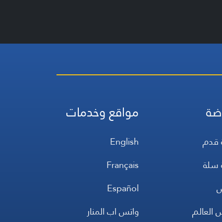
ضة
مواقع وخدمات
 قدم
English
 سلة
Français
س
Español
 العالم
واتس اب المنار