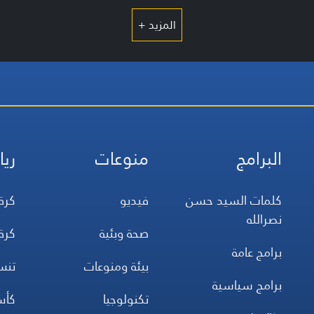
المزيد +
البرامج
منوعات
ريا
كلمات السيد حسن
فيديو
كرة
نصرالله
صحة وبئية
كرة
برامج عامة
بيئة ومنوعات
تن
برامج سياسية
تكنولوجيا
كأس