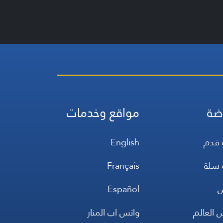
ضة
مواقع وخدمات
 قدم
English
 سلة
Français
س
Español
 العالم
واتس اب المنار