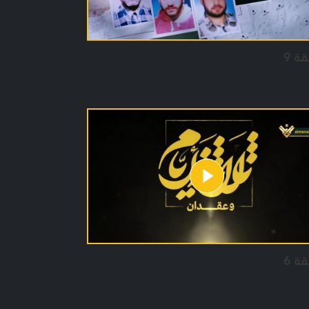
قة 9
قة 6