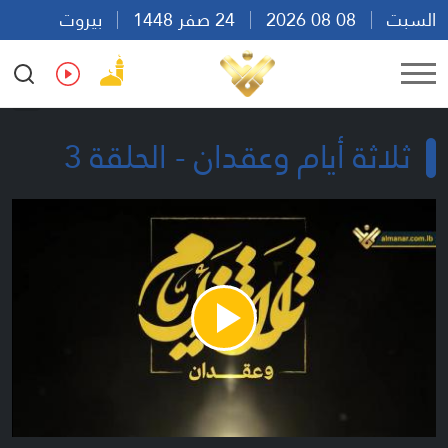
السبت
08 08 2026
24 صفر 1448
بيروت
23:04
Ar
En
Fr
Es
ثلاثة أيام وعقدان - الحلقة 3
Play
Video