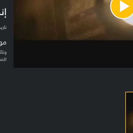
إن
Pla
Vide
تاريخ ا
مو
وثا
الصد