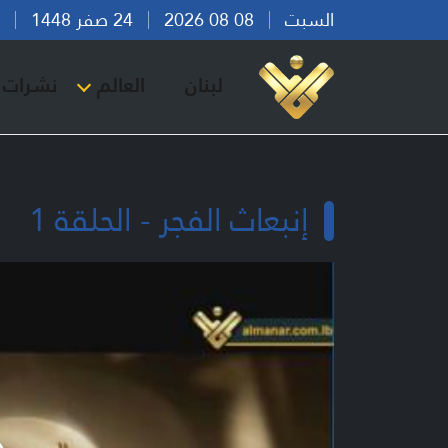
السبت
08 08 2026
24 صفر 1448
بير
لبنان
العالم
نشرات ا
إنبعاث الفجر - الحلقة 1