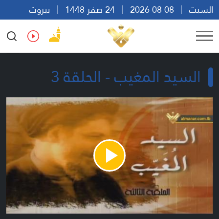
السبت
08 08 2026
24 صفر 1448
بيروت
21:09
Ar
En
Fr
Es
السيد المغيب - الحلقة 3
Play
Video