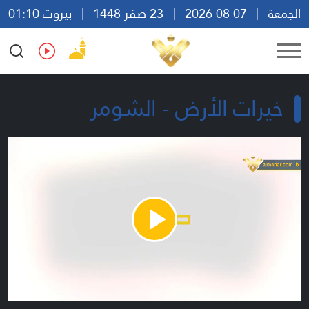
الجمعة
07 08 2026
23 صفر 1448
بيروت 01:10
Ar
En
Fr
Es
خيرات الأرض - الشومر
Play
Video