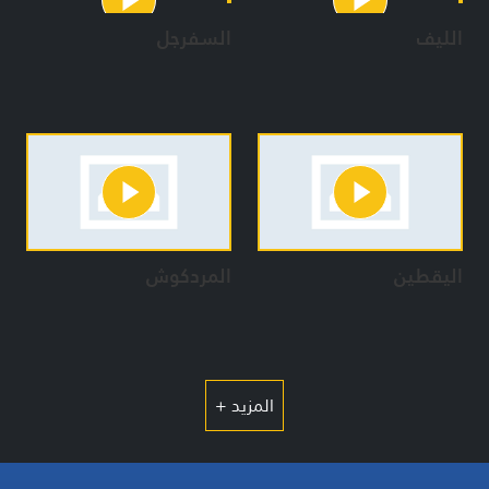
الليف
السفرجل
اليقطين
المردكوش
المزيد +