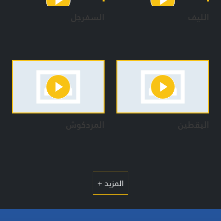
الليف
السفرجل
اليقطين
المردكوش
المزيد +