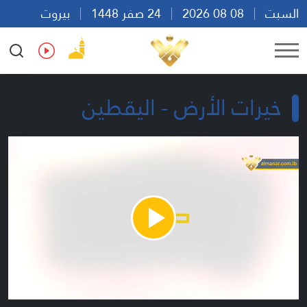
السبت
08 08 2026
24 صفر 1448
بيروت
18:09
Ar
En
Fr
Es
خيرات الأرض - اليقطين
Play
Video