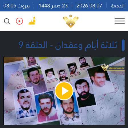
الجمعة
07 08 2026
23 صفر 1448
بيروت 08:05
Ar
En
Fr
Es
ثلاثة أيام وعقدان - الحلقة 9
Play
Video