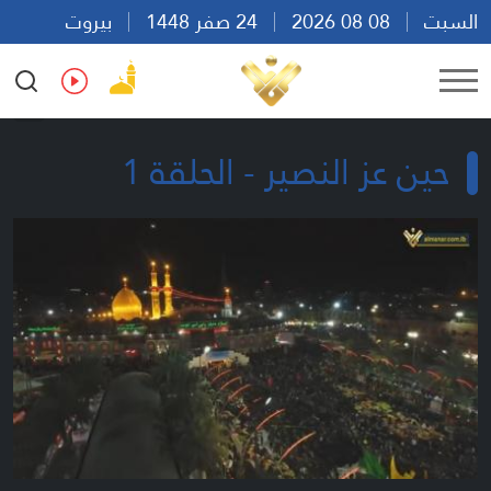
السبت
08 08 2026
24 صفر 1448
بيروت
09:32
Ar
En
Fr
Es
حين عز النصير - الحلقة 1