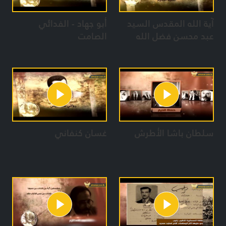
آية الله المقدس السيد
أبو جهاد - الفدائي
عبد محسن فضل الله
الصامت
سلطان باشا الأطرش
غسان كنفاني