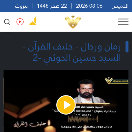
الخميس
06 08 2026
22 صفر 1448
بيروت
23:28
Ar
En
Fr
Es
زمان ورجال - حليف القرآن -
السيد حسين الحوثي -2
Play
Video