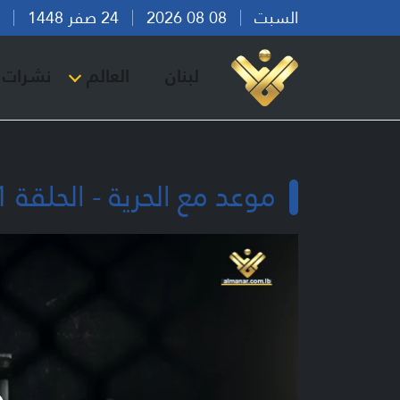
السبت
08 08 2026
24 صفر 1448
بير
لبنان
العالم
نشرات ا
موعد مع الحرية - الحلقة 1