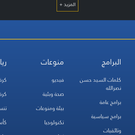
المزيد +
البرامج
منوعات
ريا
كلمات السيد حسن
فيديو
كرة
نصرالله
صحة وبئية
كرة
برامج عامة
بيئة ومنوعات
تن
برامج سياسية
تكنولوجيا
كأس
وثائقيات