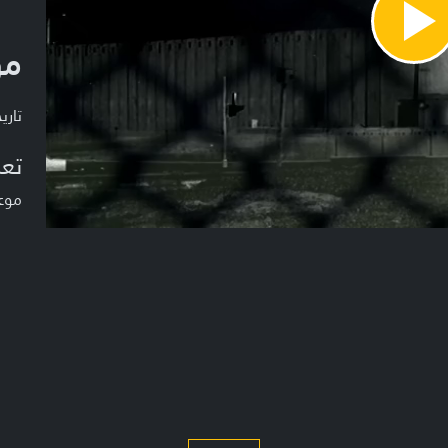
Pla
مو
Vide
تاريخ ا
تعر
موعد