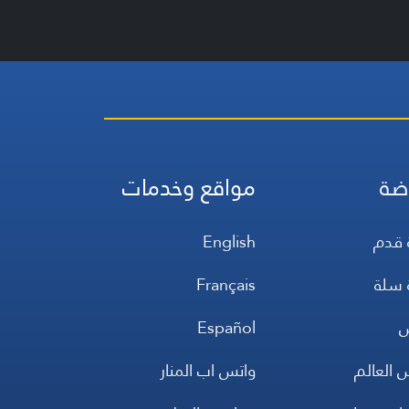
ضة
مواقع وخدمات
 قدم
English
 سلة
Français
س
Español
 العالم
واتس اب المنار