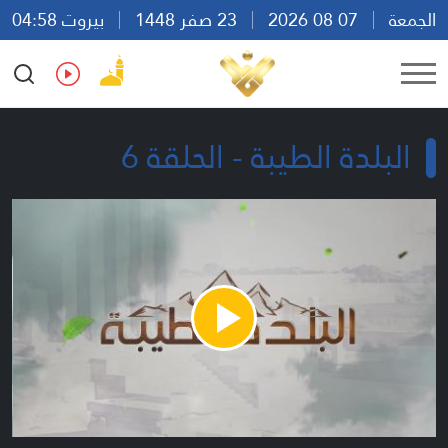
الجمعة
07 08 2026
23 صفر 1448
بيروت 04:58
Ar
En
Fr
Es
البلدة الطيبة - الحلقة 6
Play
Video