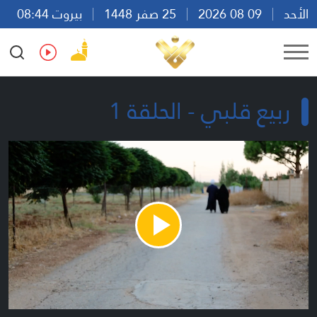
الأحد
09 08 2026
25 صفر 1448
بيروت 08:44
Ar
En
Fr
Es
ربيع قلبي - الحلقة 1
Play
Video