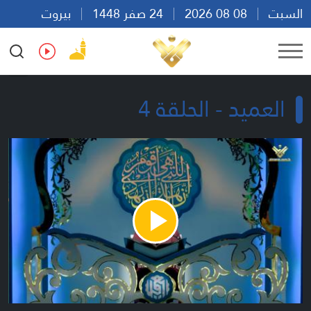
السبت
08 08 2026
24 صفر 1448
بيروت
06:09
Ar
En
Fr
Es
العميد - الحلقة 4
Play
Video