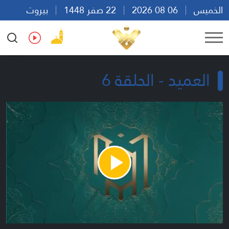
الخميس
06 08 2026
22 صفر 1448
بيروت
22:45
Ar
En
Fr
Es
العميد - الحلقة 6
Play
Video