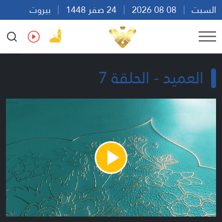
السبت
08 08 2026
24 صفر 1448
بيروت
15:36
Ar
En
Fr
Es
العميد - الحلقة 7
Play
Video