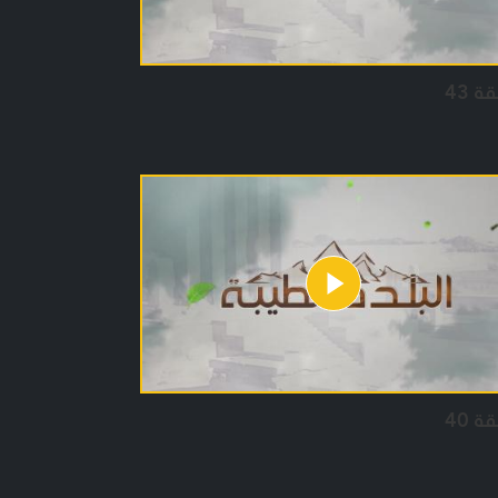
ة 43
ة 40