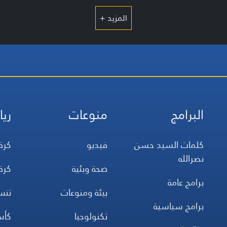
المزيد +
البرامج
منوعات
ريا
كلمات السيد حسن
فيديو
كرة
نصرالله
صحة وبئية
كرة
برامج عامة
بيئة ومنوعات
تن
برامج سياسية
تكنولوجيا
كأس