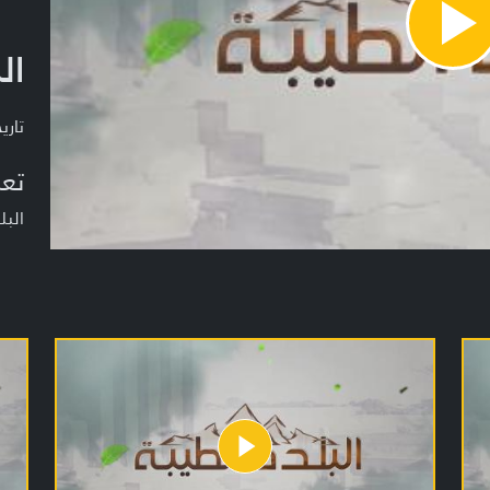
Pla
ال
Vide
تاريخ ا
تعر
البل