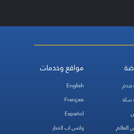
ضة
مواقع وخدمات
 قدم
English
 سلة
Français
س
Español
 العالم
واتس اب المنار