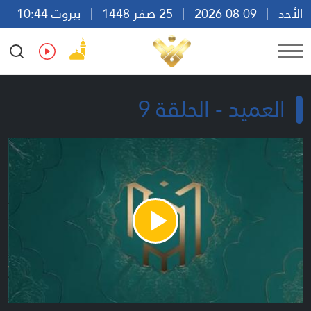
الأحد
09 08 2026
25 صفر 1448
بيروت 10:44
Ar
En
Fr
Es
العميد - الحلقة 9
Play
Video