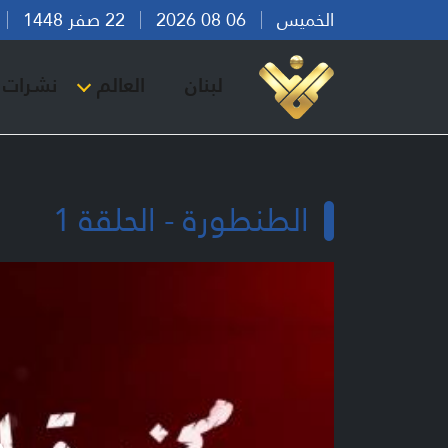
الخميس
06 08 2026
22 صفر 1448
بي
لبنان
العالم
نشرات ا
الطنطورة - الحلقة 1