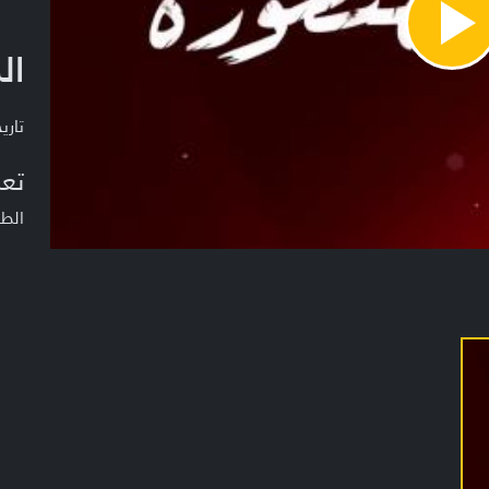
Pla
ال
Vide
تاريخ ا
تعر
الط