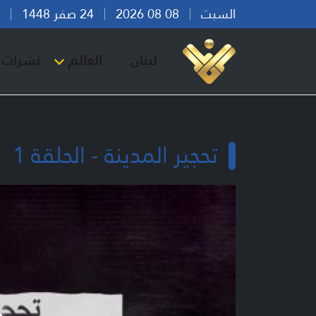
السبت
08 08 2026
24 صفر 1448
بير
لبنان
العالم
نشرات ا
تحجير المدينة - الحلقة 1