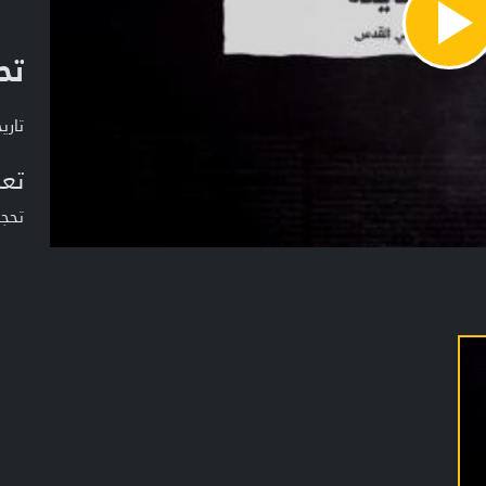
Pla
تح
Vide
تاريخ ا
تعر
تحجي