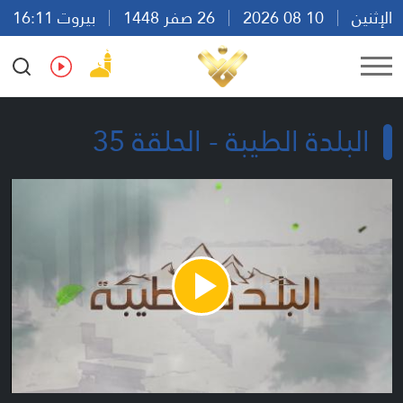
الإثنين
10 08 2026
26 صفر 1448
بيروت 16:11
Ar
En
Fr
Es
البلدة الطيبة - الحلقة 35
Play
Video