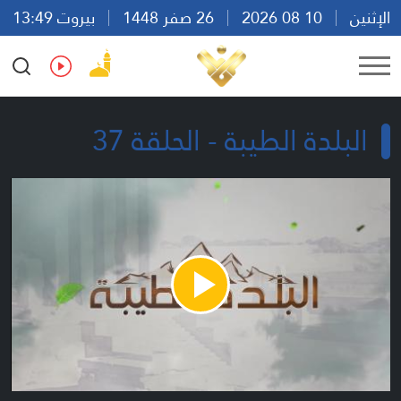
الإثنين
10 08 2026
26 صفر 1448
بيروت 13:49
Ar
En
Fr
Es
البلدة الطيبة - الحلقة 37
Play
Video