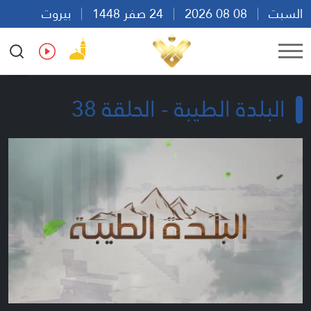
السبت
08 08 2026
24 صفر 1448
بيروت
00:09
Ar
En
Fr
Es
البلدة الطيبة - الحلقة 38