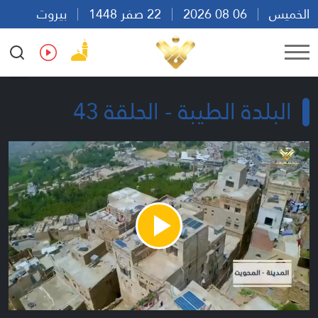
الخميس
06 08 2026
22 صفر 1448
بيروت
13:11
Ar
En
Fr
Es
البلدة الطيبة - الحلقة 43
Play
Video