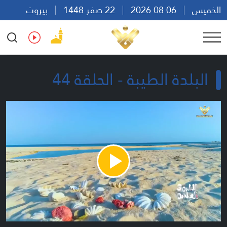
الخميس
06 08 2026
22 صفر 1448
بيروت
10:33
Ar
En
Fr
Es
البلدة الطيبة - الحلقة 44
Play
Video