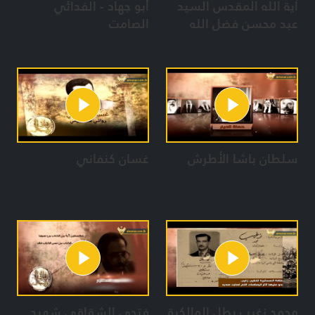
آية الله المقدس السيد
أبو جهاد - الفدائي
عبد محسن فضل الله
الصامت
سلطان باشا الأطرش
غسان كنفاني
محمد زغيب بطل المالكية
فتحي الشقاقي شهيد