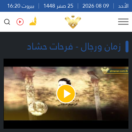
الأحد
09 08 2026
25 صفر 1448
بيروت 16:20
Ar
En
Fr
Es
زمان ورجال - فرحات حشاد
Play
Video