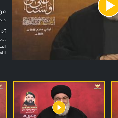
مو
Pla
Vide
كلمة
تعر
تتضم
التل
الله.