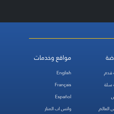
ضة
مواقع وخدمات
 قدم
English
 سلة
Français
س
Español
 العالم
واتس اب المنار