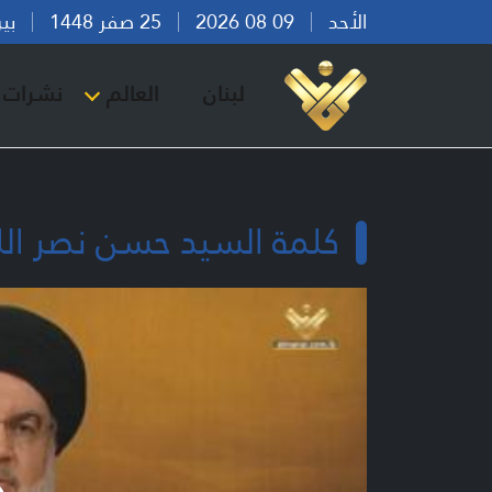
الأحد
09 08 2026
25 صفر 1448
بيروت 
لبنان
العالم
نشرات ا
كلمة السيد حسن نصر الله -