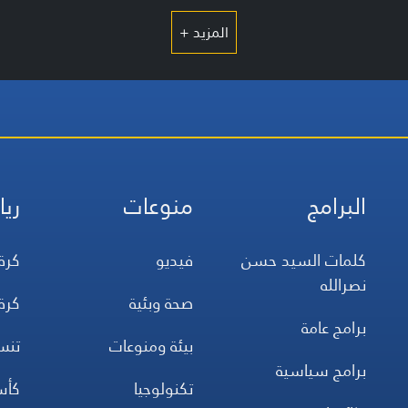
المزيد +
البرامج
منوعات
ريا
كلمات السيد حسن
فيديو
كرة
نصرالله
صحة وبئية
كرة
برامج عامة
بيئة ومنوعات
تن
برامج سياسية
تكنولوجيا
كأس