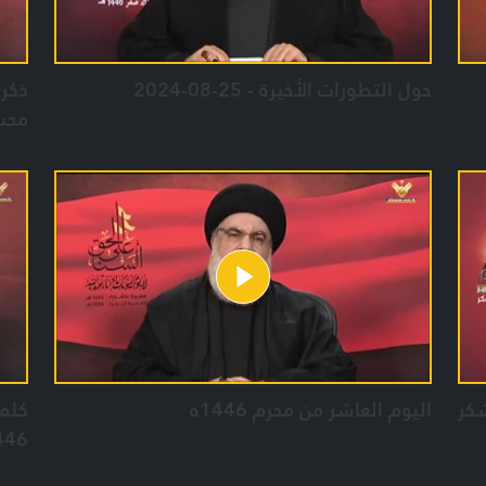
حول التطورات الأخيرة - 25-08-2024
ذكرى
محسن ش
شكر
اليوم العاشر من محرم 1446ه
كلمة
446