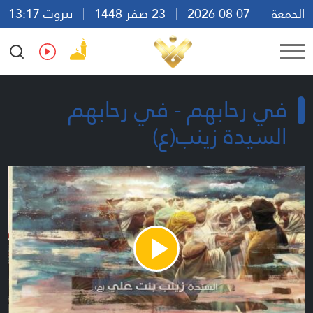
الجمعة
07 08 2026
23 صفر 1448
بيروت 13:17
Ar
En
Fr
Es
في رحابهم - في رحابهم
السيدة زينب(ع)
Play
Video