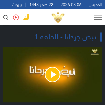
الخميس
06 08 2026
22 صفر 1448
بيروت
15:20
Ar
En
Fr
Es
نبض جرحانا - الحلقة 1
Play
Video