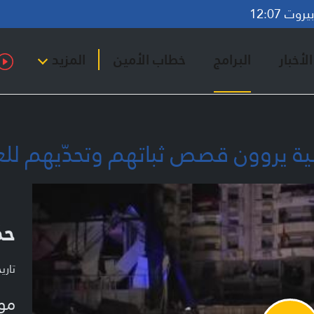
وت 12:07
لأخبار
البرامج
خطاب الأمين
المزيد
بطية يروون قصص ثباتهم وتحدّيهم لل
حك
تاريخ ا
مو