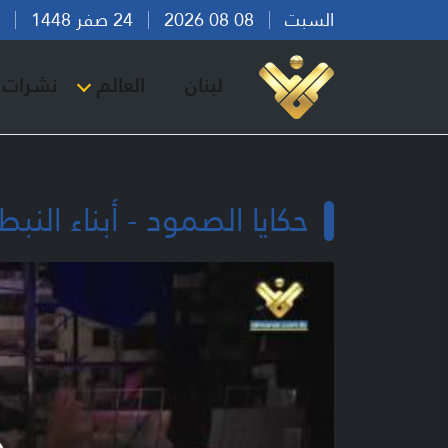
السبت
08 08 2026
24 صفر 1448
بير
لبنان
العالم
نشرات ا
حكايا الصمود - أبناء الن