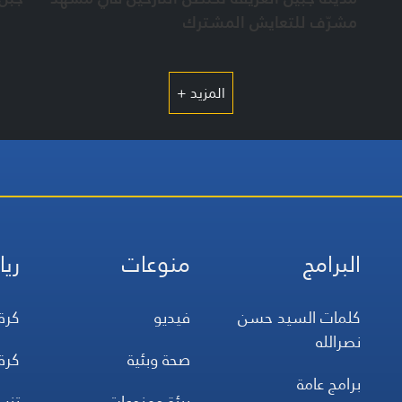
والم
مشرّف للتعايش المشترك
خلال
الم
تتخل
المزيد +
ضمن
البرامج
منوعات
ريا
كلمات السيد حسن
فيديو
كرة
نصرالله
صحة وبئية
كرة
برامج عامة
بيئة ومنوعات
تن