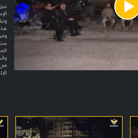
تبرز
Pla
الإس
Vide
وثبا
هذه 
ومن 
سترو
الم
ولأن
في ج
الإل
المح
كيف 
والإ
المح
سناء