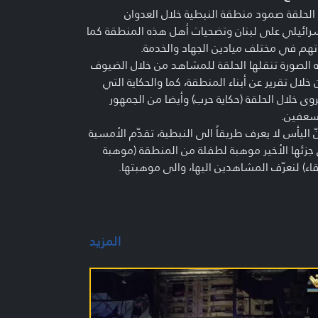
 الحلقة صمود منطقة النبطية خلال العدوان
رائيلي على لبنان وتضحيات أهل هذه المنطقة كما
تهم في مختلف ميادين الجهاد والخدمة.
الصورة تنقلها الحلقة للمشاهد من خلال الضيوف
خلال تقرير عن أبناء المنطقة، كما والحكاية التي
ى خلال الحلقة (حكاية حرب) وأيضا من الجمهور
سعفين.
ّ اليأس لا يعرف طريقاً الى النبطية، تقدّم الأمسية
زئها الأخير موهبة لطفلة من المنطقة (موهبة
قاء) لنعرّف المشاهدين اليها، والى موهبتها.
ور الأول:
تصدّت منطقة النبطية عبر طواقمها الطبية
المزيد
سعافية وفرق خلية الأزمة للعدوان؟
ور الثاني:
 موسى تقدّم خلاصة ذاكرتها الممتدة لأربعين سنة