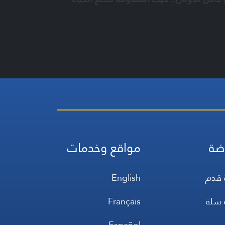
عطائين، والذين أدّوا أدواراً متنوّعة وقدّموا خدمات
 الحرب، إضافة الى رسائل للمقاومة ضمن تقرير من
نطقة.
ّل حلقة حكايا الصمود أيضا قصّة لافتة لأحد أبنائها
 فقرة حكاية حرب.
ضة
مواقع وخدمات
 قدم
English
 سلة
Français
س
Español