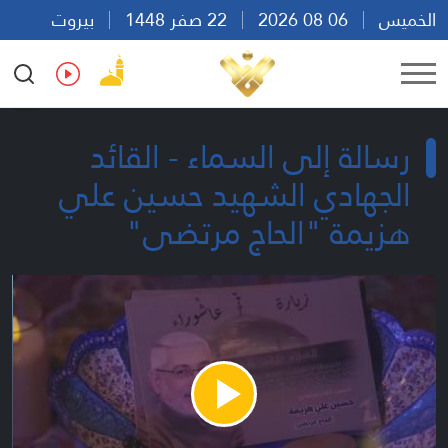
الخميس
06 08 2026
22 صفر 1448
بيروت
10:43
Ar
En
Fr
Es
رسالة إلى السماء - القائد
الجهادي الشهيد حسين علي
هزيمة "الحاج مرتضى"
Play
Video