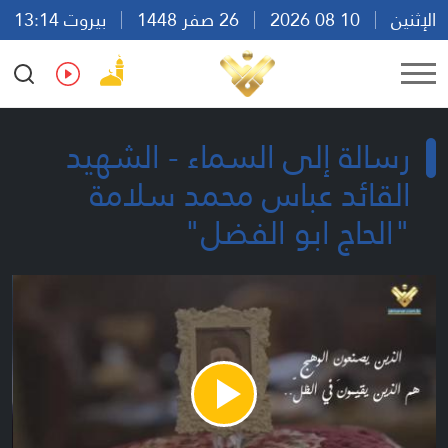
الإثنين
10 08 2026
26 صفر 1448
بيروت 13:14
Ar
En
Fr
Es
رسالة إلى السماء - الشهيد
القائد عباس محمد سلامة
"الحاج ابو الفضل"
Play
Video