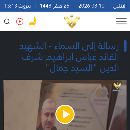
الإثنين
10 08 2026
26 صفر 1448
بيروت 13:13
Ar
En
Fr
Es
رسالة إلى السماء - الشهيد
القائد عباس ابراهيم شرف
الدين "السيد جمال"
Play
Video