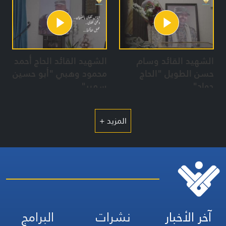
الشهيد القائد وسام
الشهيد القائد الحاج أحمد
حسن الطويل "الحاج
محمود وهبي "أبو حسين
جواد"
سمير"
المزيد +
آخر الأخبار
نشرات
البرامج