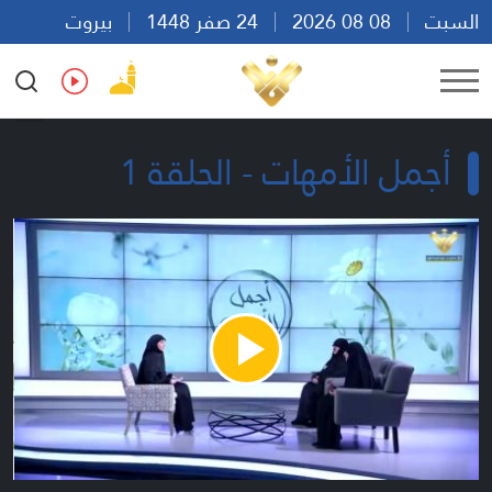
السبت
08 08 2026
24 صفر 1448
بيروت
10:58
Ar
En
Fr
Es
أجمل الأمهات - الحلقة 1
Play
Video