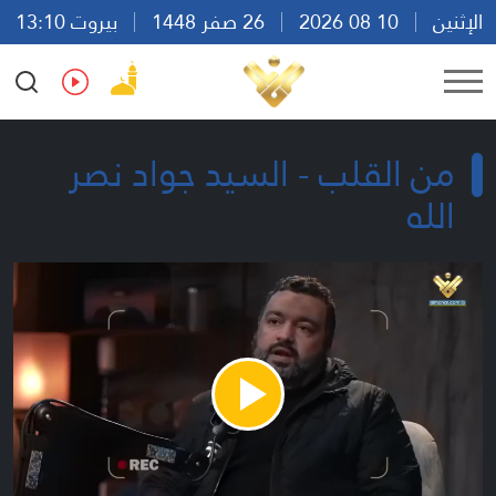
الإثنين
10 08 2026
26 صفر 1448
بيروت 13:10
Ar
En
Fr
Es
من القلب - السيد جواد نصر
الله
Play
Video