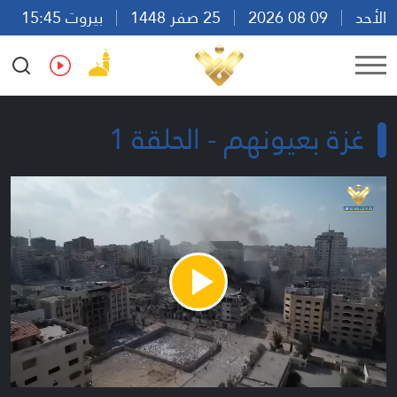
الأحد
09 08 2026
25 صفر 1448
بيروت 15:45
Ar
En
Fr
Es
غزة بعيونهم - الحلقة 1
Play
Video