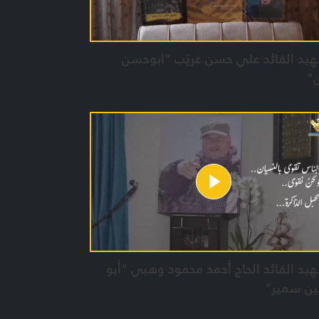
يد القائد علي حسن غريّب "ابوحسن
"
يد القائد الحاج أحمد محمود وهبي "أبو
ن سمير"