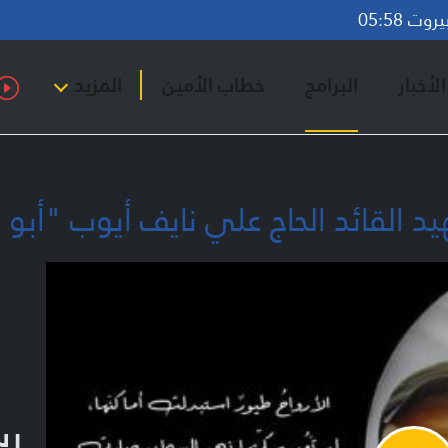
ت 05:58
لأخبار
البرامج
خطاب الأمين
المزيد
يد القائد الحاج علي نايف أيوب "أبو
رس