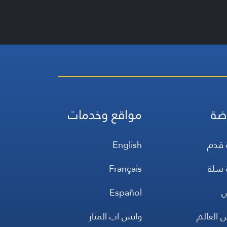
ضة
مواقع وخدمات
 قدم
English
 سلة
Français
س
Español
 العالم
واتس اب المنار