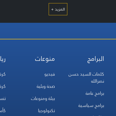
المزيد +
البرامج
منوعات
ريا
كلمات السيد حسن
فيديو
كرة
نصرالله
صحة وبئية
كرة
برامج عامة
بيئة ومنوعات
تن
برامج سياسية
تكنولوجيا
كأس