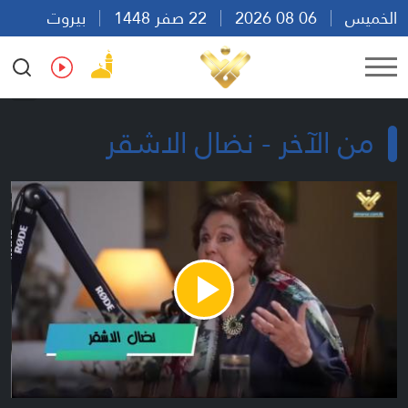
الخميس
06 08 2026
22 صفر 1448
بيروت
12:37
Ar
En
Fr
Es
من الآخر - نضال الاشقر
Play
Video