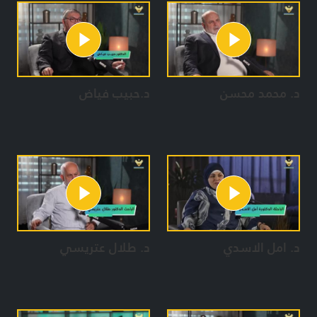
د. محمد محسن
د.حبيب فياض
د. امل الاسدي
د. طلال عتريسي