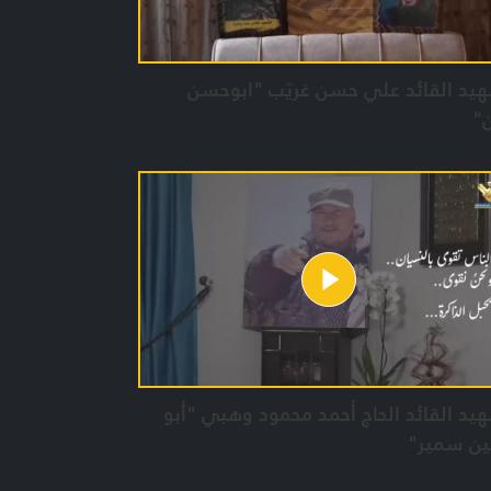
يد القائد علي حسن غريّب "ابوحسن
"
يد القائد الحاج أحمد محمود وهبي "أبو
ن سمير"