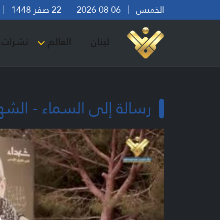
الخميس
06 08 2026
22 صفر 1448
بي
لبنان
العالم
نشرات ا
رسالة إلى السماء - الشهي