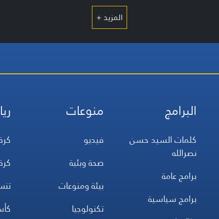
المزيد +
البرامج
منوعات
ريا
كلمات السيد حسن
فيديو
كرة
نصرالله
صحة وبئية
كرة
برامج عامة
بيئة ومنوعات
تن
برامج سياسية
تكنولوجيا
كأس