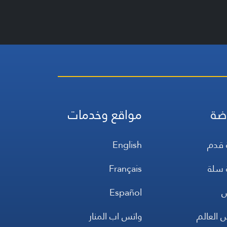
ضة
مواقع وخدمات
 قدم
English
 سلة
Français
س
Español
 العالم
واتس اب المنار