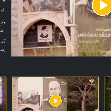
Pla
تاريخ ا
Vide
ضي
الشه
تعر
رسال