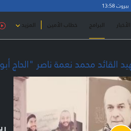
روت 13:58
لأخبار
البرامج
خطاب الأمين
المزيد
د القائد محمد نعمة ناصر "الحاج أبو
رس