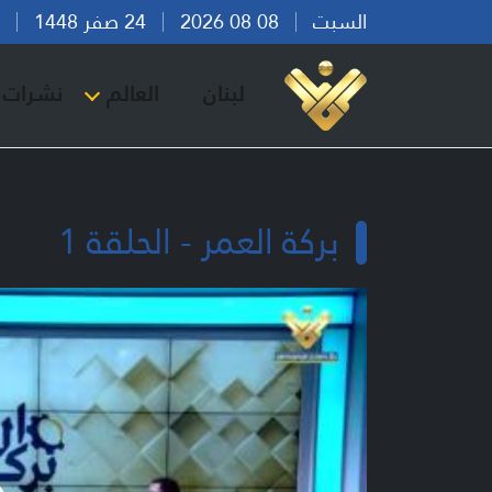
السبت
08 08 2026
24 صفر 1448
بير
لبنان
العالم
نشرات ا
بركة العمر - الحلقة 1