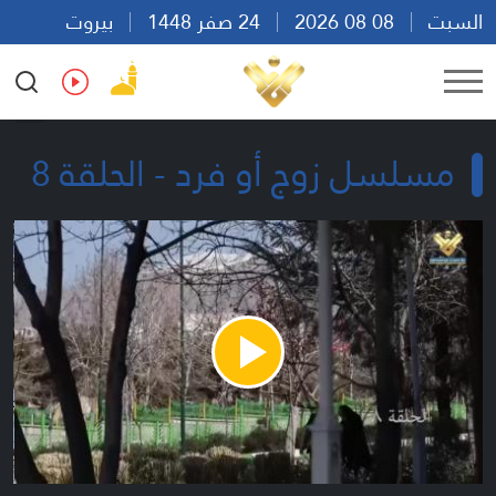
السبت
08 08 2026
24 صفر 1448
بيروت
09:54
Ar
En
Fr
Es
مسلسل زوج أو فرد - الحلقة 8
Play
Video