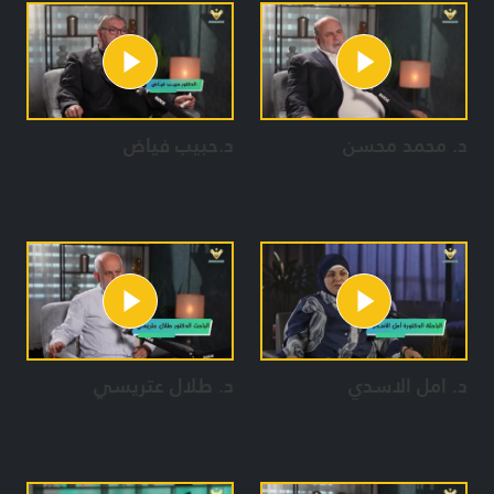
د. محمد محسن
د.حبيب فياض
د. امل الاسدي
د. طلال عتريسي