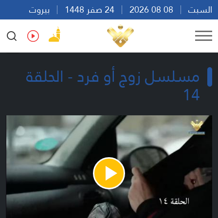
السبت
08 08 2026
24 صفر 1448
بيروت
07:03
Ar
En
Fr
Es
مسلسل زوج أو فرد - الحلقة
14
Play
Video