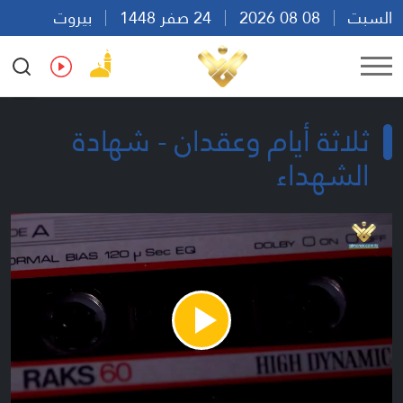
السبت
08 08 2026
24 صفر 1448
بيروت
18:21
Ar
En
Fr
Es
ثلاثة أيام وعقدان - شهادة
الشهداء
Play
Video