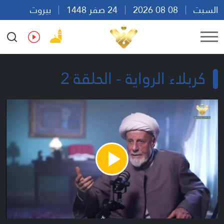
السبت
08 08 2026
24 صفر 1448
بيروت
13:40
Ar
En
Fr
Es
كربلاء الرواية - الحلقة 2
Play
Video