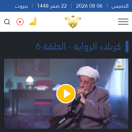
الخميس
06 08 2026
22 صفر 1448
بيروت
05:05
Ar
En
Fr
Es
كربلاء الرواية - الحلقة 6
Play
Video