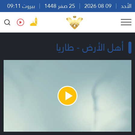
الأحد
09 08 2026
25 صفر 1448
بيروت 09:11
Ar
En
Fr
Es
أهل الأرض - طاريا
Play
Video