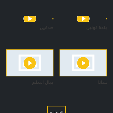
بلدة كونين
صدقين
حداثا
جبال البطم
المزيد +